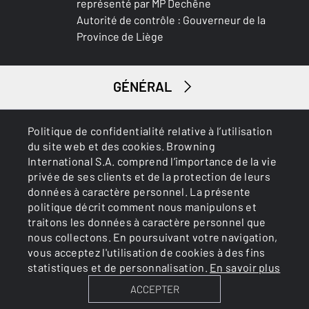
représenté par MP Dechêne
Autorité de contrôle : Gouverneur de la
Province de Liège
GÉNÉRAL
SERVICES
Politique de confidentialité relative à l’utilisation
du site web et des cookies. Browning
International S.A. comprend l’importance de la vie
privée de ses clients et de la protection de leurs
données à caractère personnel. La présente
politique décrit comment nous manipulons et
traitons les données à caractère personnel que
nous collectons. En poursuivant votre navigation,
Cookies
Politique de confidentialité
vous acceptez l'utilisation de cookies à des fins
statistiques et de personnalisation.
En savoir plus
ACCEPTER
BROWNING INTERNATIONAL S.A. © 2025 - Member of FN
Browning Group