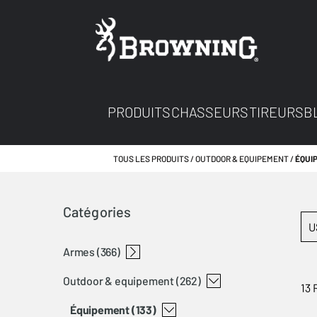
PRODUITS
CHASSEURS
TIREURS
B
TOUS LES PRODUITS
OUTDOOR & EQUIPEMENT
ÉQUI
Catégories
U
armes
(366)
outdoor & equipement
fusils
carabines
armes de poing
accessoires d'armes
fusils semi-automatiques
fusils superposés
carabines à percussion annulaire
carabines semi-automatiques
carabines à levier
carabines à réarmement linéaire
carabines à verrou
buckmark
accessoires d'armes
accessoires de crosse et garde-main browning
modérateurs de son
t-bolt
fusils superposés chasse
fusils superposés tir
frein de bouche browning
freins de bouche winchester
a5
cynergy
bl 22
bar
blr
x-bolt
a-bolt 3+
boules de levier de culasse browning
organes de visée
chokes browning
chargeurs browning
extensions et kits pour chargeurs
bar-maral 4x kits
boules de levier de culasse winchester
maxus
maral
825 prestige
825 game
825 pro
825 sporter
heritage hunting
b525 hunter
b525 liberty
heritage sporting
ultra
b525 sport
open sights shotgun
chokes invector ds browning
chokes invector browning
clés pour chokes
chokes invector+ browning
chokes invector+ winchester
chargeurs a-bolt 3
chargeurs blr
chargeurs x-bolt
chargeurs buck mark
chargeurs t-bolt
chargeurs et fonds de chargeur bar
chargeurs et fonds de chargeurs maral
magazine extension browning
(262)
13 
équipement
(133)