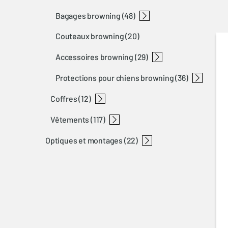
bagages browning
(48)
couteaux browning
(20)
fourreaux browning
sacs à dos browning
sacs de tir browning
bretelles browning
accessoires browning
(29)
protections pour chiens browning
protection auditive browning
lunettes browning
huiles pour arme browning
accessoires pour armes browning
accessoires divers browning
nettoyage browning
(36)
coffres
accessoires de protections pour chiens browning
gilets pour chiens browning
(12)
vêtements
coffres 14450 browning
coffres 1143-1 browning
(117)
optiques et montages
teamspirit
tracker
sweatshirts
polo
velino / javelin
summit
cuissards / guêtres
chemises
early season
xpo
ultimate
coldkill
gilets de tir
gants
casquettes
norfolk
(22)
accessoires d'optiques
browning montages nomad
montages
anneaux de lunettes
montage a-bolt
montage bar-maral-sxr
montage x-bolt picatinny rails