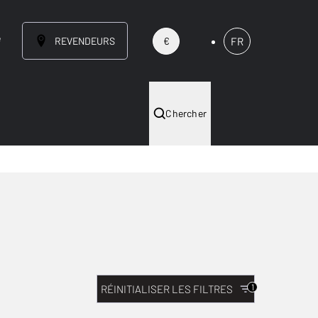
e
REVENDEURS
FR
€
Chercher
1
RÉINITIALISER LES FILTRES