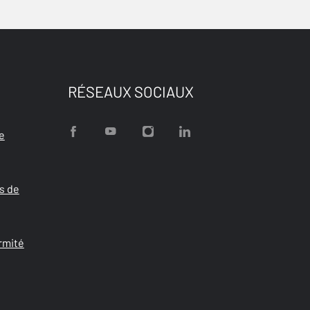
RÉSEAUX SOCIAUX
e
s de
rmité