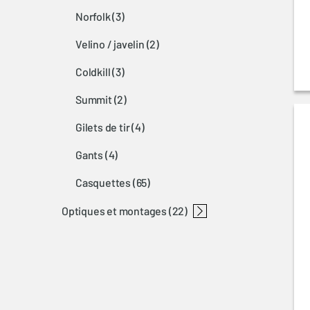
norfolk
(3)
velino / javelin
(2)
coldkill
(3)
summit
(2)
gilets de tir
(4)
gants
(4)
casquettes
(65)
optiques et montages
(22)
accessoires d'optiques
browning montages nomad
montages
anneaux de lunettes
montage a-bolt
montage bar-maral-sxr
montage x-bolt picatinny rails