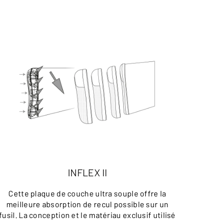
INFLEX II
Cette plaque de couche ultra souple offre la
Le sys
meilleure absorption de recul possible sur un
de faç
fusil. La conception et le matériau exclusif utilisé
les 