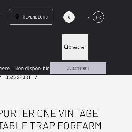
e
REVENDEURS
FR
€
Chercher
géré
:
Non disponible
Ou acheter ?
B525 SPORT
PORTER ONE VINTAGE
SÉRIES LIMITÉES
TABLE TRAP FOREARM