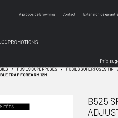
A propos de Browning
Contact
Extension de garanti
LOG
PROMOTIONS
Prix sug
SILS
FUSILS SUPERPOSÉS
FUSILS SUPERPOSÉS TIR
BLE TRAP FOREARM 12M
B525 S
IMITÉES
ADJUS