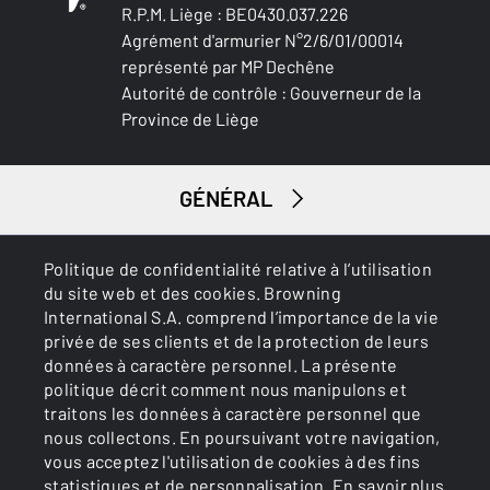
R.P.M. Liège : BE0430.037.226
Agrément d'armurier N°2/6/01/00014
représenté par MP Dechêne
Autorité de contrôle : Gouverneur de la
Province de Liège
GÉNÉRAL
SERVICES
Politique de confidentialité relative à l’utilisation
du site web et des cookies. Browning
International S.A. comprend l’importance de la vie
privée de ses clients et de la protection de leurs
données à caractère personnel. La présente
politique décrit comment nous manipulons et
traitons les données à caractère personnel que
nous collectons. En poursuivant votre navigation,
Cookies
Politique de confidentialité
vous acceptez l'utilisation de cookies à des fins
statistiques et de personnalisation.
En savoir plus