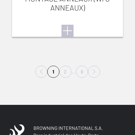
ANNEAUX)
1
2
…
6
BROWNING INTERNATIONAL S.A.