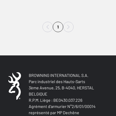
1
BROWNING INTERNATIONAL S.A.
Parc industriel des Hauts-Sarts
3ème Avenue, 25, B-4040, HERSTAL
BELGIQUE
R.P.M. Liège : BE0430.037.226
Agrément d'armurier N°2/6/01/00014
représenté par MP Dechêne