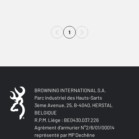
1
BROWNING INTERNATIONAL S.A.
Parc industriel des Hauts-Sarts
3ème Avenue, 25, B-4040, HERSTAL
BELGIQUE
R.P.M. Liège : BE0430.037.226
Agrément d'armurier N°2/6/01/00014
représenté par MP Dechêne