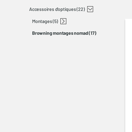
accessoires d'optiques
(22)
montages
(5)
browning montages nomad
(17)
anneaux de lunettes
montage a-bolt
montage bar-maral-sxr
montage x-bolt picatinny rails