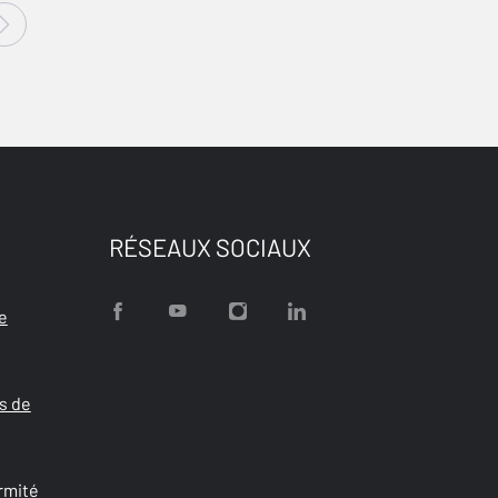
RÉSEAUX SOCIAUX
e
s de
rmité