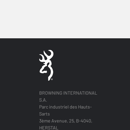
BROWNING INTERNATIONAL
S.A.
Parc industriel des Hauts-
Sarts
3ème Avenue, 25, B-4040,
HERSTAL