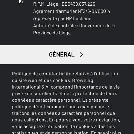
R.P.M. Liège : BE0430.037.226
Agrément d'armurier N°2/6/01/00014
représenté par MP Dechêne
Autorité de contrôle : Gouverneur de la
Province de Liège
GÉNÉRAL
SERVICES
Politique de confidentialité relative à l’utilisation
du site web et des cookies. Browning
International S.A. comprend l’importance de la vie
privée de ses clients et de la protection de leurs
données à caractère personnel. La présente
politique décrit comment nous manipulons et
traitons les données à caractère personnel que
nous collectons. En poursuivant votre navigation,
Cookies
Politique de confidentialité
vous acceptez l'utilisation de cookies à des fins
statistiques et de personnalisation.
En savoir plus