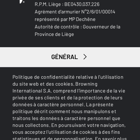
R.P.M. Liège : BE0430.037.226
Agrément d'armurier N°2/6/01/00014
représenté par MP Dechêne
Autorité de contrôle : Gouverneur de la
Province de Liège
GÉNÉRAL
SERVICES
Politique de confidentialité relative à l’utilisation
du site web et des cookies. Browning
International S.A. comprend l’importance de la vie
privée de ses clients et de la protection de leurs
données à caractère personnel. La présente
politique décrit comment nous manipulons et
traitons les données à caractère personnel que
nous collectons. En poursuivant votre navigation,
Cookies
Politique de confidentialité
vous acceptez l'utilisation de cookies à des fins
statistiques et de personnalisation.
En savoir plus