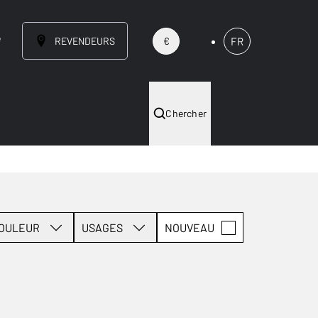
e
REVENDEURS
FR
€
Chercher
OULEUR
USAGES
NOUVEAU