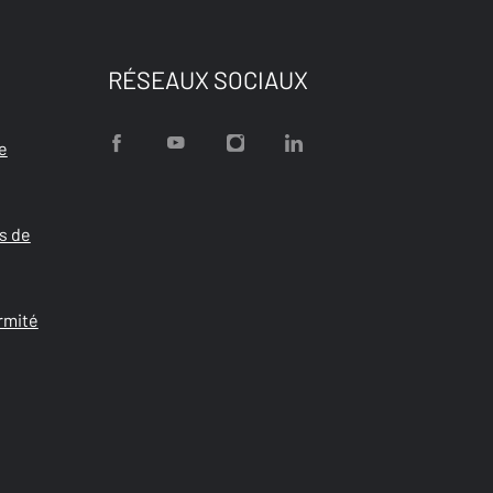
RÉSEAUX SOCIAUX
e
s de
rmité