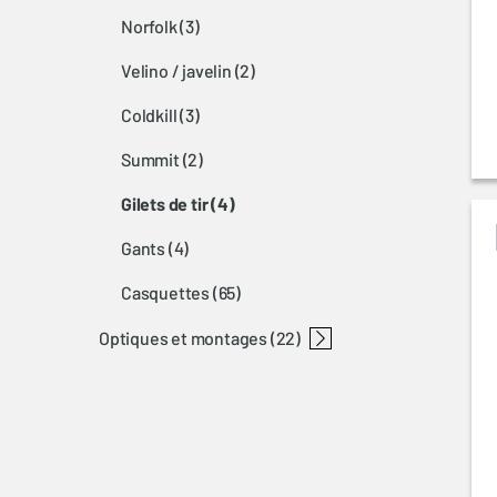
norfolk
(3)
velino / javelin
(2)
coldkill
(3)
summit
(2)
gilets de tir
(4)
gants
(4)
casquettes
(65)
optiques et montages
(22)
accessoires d'optiques
browning montages nomad
montages
anneaux de lunettes
montage a-bolt
montage bar-maral-sxr
montage x-bolt picatinny rails