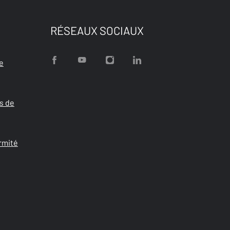
RÉSEAUX SOCIAUX
e
s de
rmité