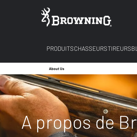
PRODUITS
CHASSEURS
TIREURS
B
About Us
A propos de B