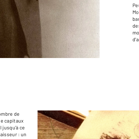
Pe
Mo
ba
de
mo
d'
nombre de
de capitaux
l jusqu'à ce
aisseur : un