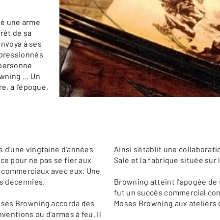
vé une arme
érêt de sa
'envoya à ses
mpressionnés
 personne
rowning … Un
re, à l'époque,
s d'une vingtaine d'années
Ainsi s'établit une collaborat
ce pour ne pas se fier aux
Salé et la fabrique située sur
s commerciaux avec eux. Une
rs décennies.
Browning atteint l'apogée de 
fut un succès commercial cons
Moses Browning accorda des
Moses Browning aux ateliers 
nventions ou d'armes à feu. Il