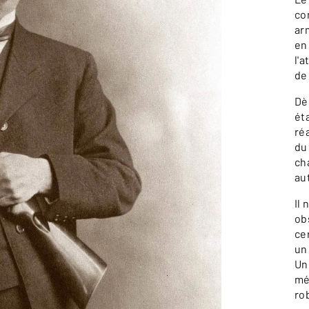
co
ar
en
l'
de
Dè
éta
ré
du
ch
au
Il
ob
ce
un 
Un
mé
rob