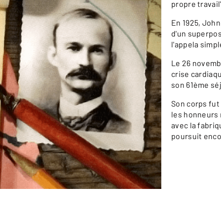
propre travail
En 1925, John
d'un superposé
l'appela simp
Le 26 novemb
crise cardiaqu
son 61ème séj
Son corps fut 
les honneurs m
avec la fabriq
poursuit enco