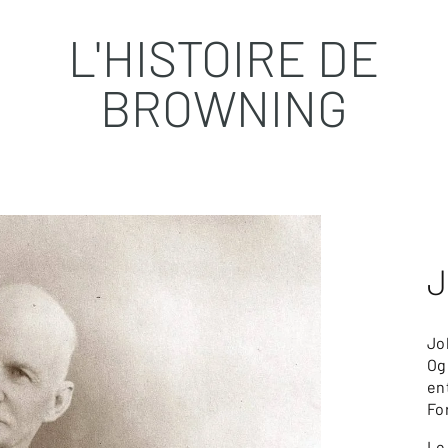
L'HISTOIRE DE
BROWNING
J
Jo
Og
en
Fo
Le