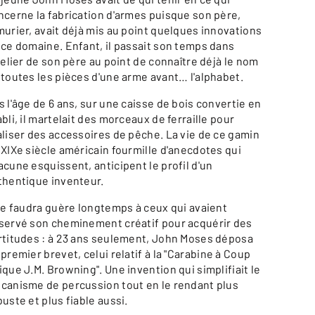
ncerne la fabrication d'armes puisque son père,
murier, avait déjà mis au point quelques innovations
 ce domaine. Enfant, il passait son temps dans
atelier de son père au point de connaître déjà le nom
 toutes les pièces d'une arme avant… l'alphabet.
s l'âge de 6 ans, sur une caisse de bois convertie en
bli, il martelait des morceaux de ferraille pour
aliser des accessoires de pêche. La vie de ce gamin
 XIXe siècle américain fourmille d'anecdotes qui
acune esquissent, anticipent le profil d'un
thentique inventeur.
 ne faudra guère longtemps à ceux qui avaient
servé son cheminement créatif pour acquérir des
rtitudes : à 23 ans seulement, John Moses déposa
premier brevet, celui relatif à la "Carabine à Coup
ique J.M. Browning". Une invention qui simplifiait le
canisme de percussion tout en le rendant plus
uste et plus fiable aussi.