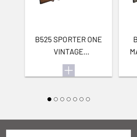
B525 SPORTER ONE
VINTAGE
M
ADJUSTABLE TRAP
FOREARM 12M