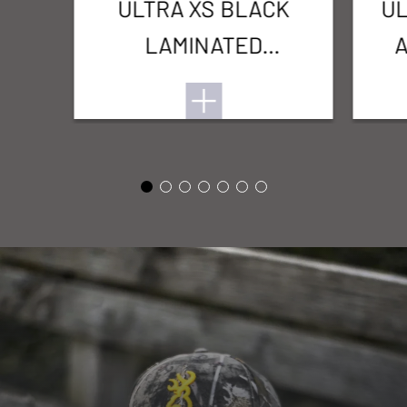
ULTRA XS BLACK
UL
LAMINATED
ADJUSTABLE TRAP
FOREARM 12M