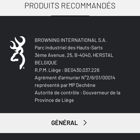
DÉTAILS CHOKES
PRODUITS RECOMMANDÉS
Full (F), 3/4 (IM), 1/2 (MOD), 1/4 (IC)
MODÈLE DE CHOKES
Flush
BROWNING INTERNATIONAL S.A.
MANUEL UTILISATEUR
Parc industriel des Hauts-Sarts
SYSTÈME DE CHOKES
3ème Avenue, 25, B-4040, HERSTAL
Invector Plus™
BELGIQUE
Vous voulez en savoir plus sur le B525 ? Retrouvez ici le
R.P.M. Liège : BE0430.037.226
manuel utilisateur.
FINITION EXTÉRIEURE DU CANON
Agrément d'armurier N°2/6/01/00014
Blued Gloss Finish
représenté par MP Dechêne
Autorité de contrôle : Gouverneur de la
Vers le manuel
LONGEUR DE CANON
Province de Liège
711-28
TYPE DE CANON
GÉNÉRAL
Back bore