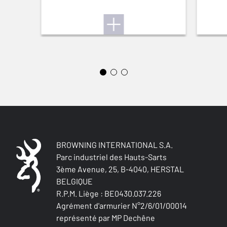
Back bore
VISÉE AVANT
Brass bead
VISÉE INTERMÉDIAIRE
0
BUSC RÉGLABLE
Non
CROSSE (D/G)
BROWNING INTERNATIONAL S.A.
Left handed
Parc industriel des Hauts-Sarts
3ème Avenue, 25, B-4040, HERSTAL
BELGIQUE
TYPE DE CROSSE
Pistol stock
R.P.M. Liège : BE0430.037.226
Agrément d'armurier N°2/6/01/00014
représenté par MP Dechêne
FINITION CROSSE ET GARDE-MAIN