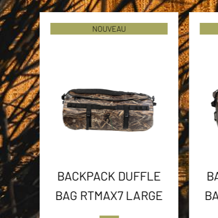
NOUVEAU
BACKPACK DUFFLE
B
BAG RTMAX7 LARGE
BA