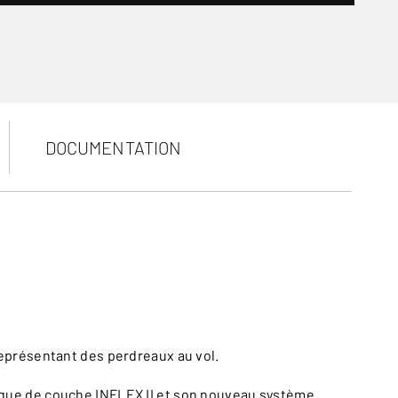
DOCUMENTATION
représentant des perdreaux au vol.
aque de couche INFLEX II et son nouveau système