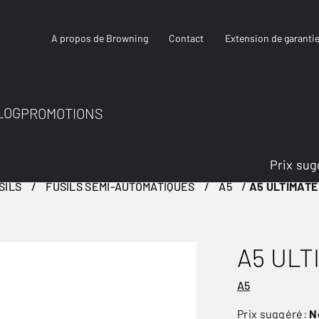
A propos de Browning
Contact
Extension de garanti
LOG
PROMOTIONS
Prix sug
SILS
FUSILS SEMI-AUTOMATIQUES
A5
A5 ULTIMATE
A5 ULT
A5
Prix suggéré:
N