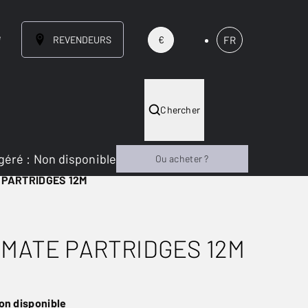
e
REVENDEURS
FR
€
Chercher
géré
:
Non disponible
Ou acheter ?
 PARTRIDGES 12M
IMATE PARTRIDGES 12M
on disponible