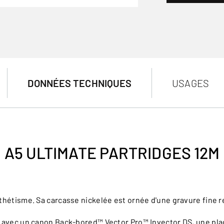
DONNÉES TECHNIQUES
USAGES
A5 ULTIMATE PARTRIDGES 12M
sthétisme. Sa carcasse nickelée est ornée d'une gravure fine 
us avec un canon Back-bored™ Vector Pro™ Invector DS, une pl