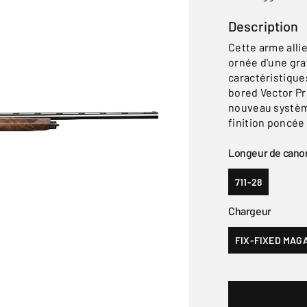
Description
Cette arme alli
ornée d'une gra
caractéristique
bored Vector Pr
nouveau système
finition poncée 
Longeur de cano
711-28
Chargeur
FIX-FIXED MAGA