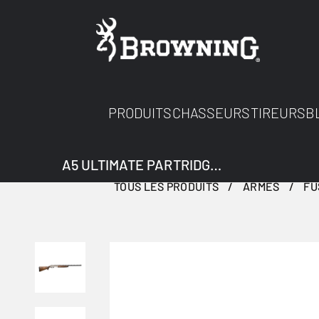
PRODUITS
CHASSEURS
TIREURS
B
A5 ULTIMATE PARTRIDGES 12M
TOUS LES PRODUITS
ARMES
FU