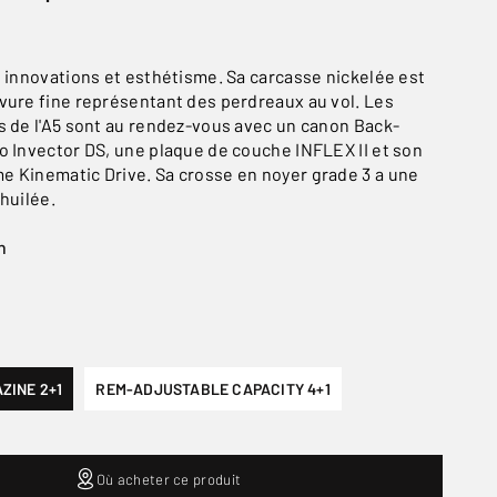
e innovations et esthétisme. Sa carcasse nickelée est
vure fine représentant des perdreaux au vol. Les
s de l'A5 sont au rendez-vous avec un canon Back-
o Invector DS, une plaque de couche INFLEX II et son
 Kinematic Drive. Sa crosse en noyer grade 3 a une
huilée.
n
ZINE 2+1
REM-ADJUSTABLE CAPACITY 4+1
Où acheter ce produit