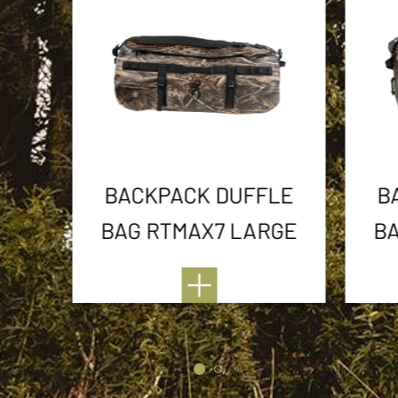
BACKPACK DUFFLE
B
BAG RTMAX7 LARGE
BA