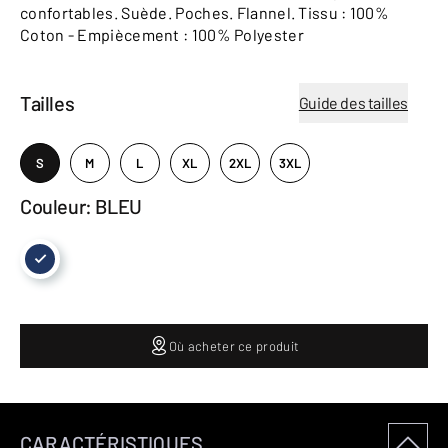
confortables. Suède. Poches. Flannel. Tissu : 100%
Coton - Empiècement : 100% Polyester
Tailles
Guide des tailles
S
M
L
XL
2XL
3XL
Couleur: BLEU
Où acheter ce produit
CARACTÉRISTIQUES