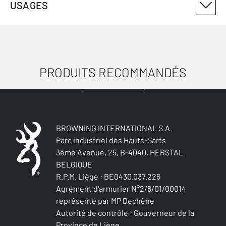
USAGES
3019224401
ANTI-MICROBIEN
Non
PRODUITS RECOMMANDÉS
USAGES
ÉTANCHE EAU
Non
ÉTANCHE VENT
Non
BROWNING INTERNATIONAL S.A.
Parc industriel des Hauts-Sarts
ISOLATION THERMIQUE
3ème Avenue, 25, B-4040, HERSTAL
Non
BELGIQUE
R.P.M. Liège : BE0430.037.226
LÉGÈRETÉ
Agrément d'armurier N°2/6/01/00014
Non
représenté par MP Dechêne
Autorité de contrôle : Gouverneur de la
RÉSITANT À L'EAU
Province de Liège