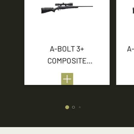
A-BOLT 3+
A
COMPOSITE
THREADED