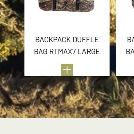
BACKPACK DUFFLE
B
BAG RTMAX7 LARGE
BA