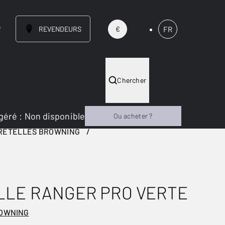
e
REVENDEURS
FR
€
Chercher
géré
:
Non disponible
Ou acheter ?
RETELLES BROWNING
LLE RANGER PRO VERTE
ROWNING