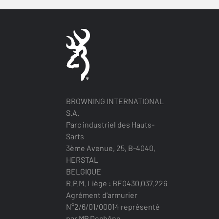
BROWNING INTERNATIONAL
S.A.
Parc industriel des Hauts-
Sarts
3ème Avenue, 25, B-4040,
HERSTAL
BELGIQUE
R.P.M. Liège : BE0430.037.226
Agrément d'armurier
N°2/6/01/00014 représenté
par MP Dechêne