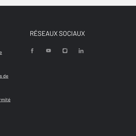
RÉSEAUX SOCIAUX
e
s de
rmité