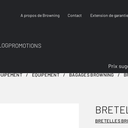
A propos de Browning
Contact
Extension de garanti
LOG
PROMOTIONS
Prix sug
QUIPEMENT
ÉQUIPEMENT
BAGAGES BROWNING
B
BRETE
BRETELLES B