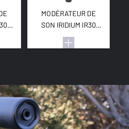
DE
MODÉRATEUR DE
R30
SON IRIDIUM IR30
15
MAX 300WSM THR
M14