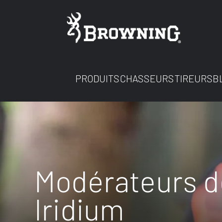
PRODUITS
CHASSEURS
TIREURS
B
Modérateurs d
Iridium