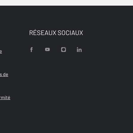
RÉSEAUX SOCIAUX
e
s de
rmité