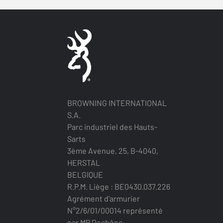
BROWNING INTERNATIONAL
S.A.
Parc industriel des Hauts-
Sarts
3ème Avenue, 25, B-4040,
HERSTAL
BELGIQUE
R.P.M. Liège : BE0430.037.226
Agrément d'armurier
N°2/6/01/00014 représenté
par MP Dechêne