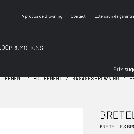
A propos de Browning
Contact
Extension de garanti
LOG
PROMOTIONS
Prix sug
QUIPEMENT
ÉQUIPEMENT
BAGAGES BROWNING
B
BRETE
BRETELLES B