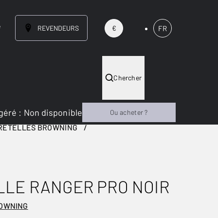
e
REVENDEURS
FR
€
Chercher
géré
:
Non disponible
Ou acheter ?
RETELLES BROWNING
LLE RANGER PRO NOIR
ROWNING