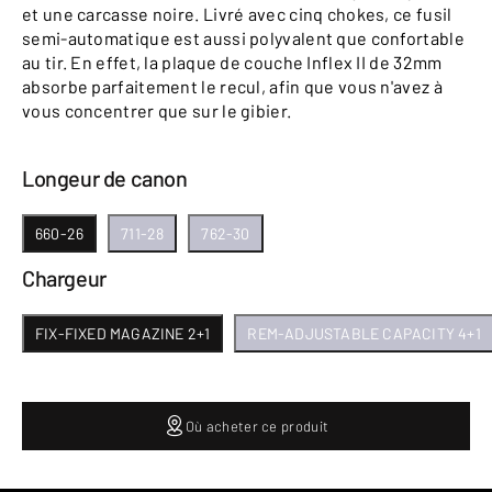
et une carcasse noire. Livré avec cinq chokes, ce fusil
semi-automatique est aussi polyvalent que confortable
au tir. En effet, la plaque de couche Inflex II de 32mm
absorbe parfaitement le recul, afin que vous n'avez à
vous concentrer que sur le gibier.
Longeur de canon
660-26
711-28
762-30
Chargeur
FIX-FIXED MAGAZINE 2+1
REM-ADJUSTABLE CAPACITY 4+1
Où acheter ce produit