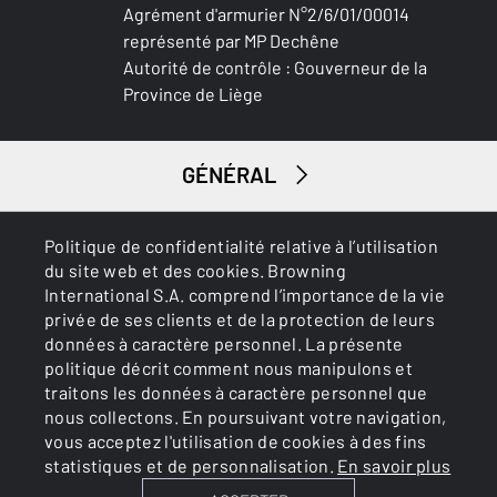
Agrément d'armurier N°2/6/01/00014
représenté par MP Dechêne
MATIÈRE CROSSE ET GARDE-MAIN
Autorité de contrôle : Gouverneur de la
Turkish Grade 2
Province de Liège
PALM SWELL
Non
GÉNÉRAL
PENTE AU BUSC (MM)
44mm
SERVICES
Politique de confidentialité relative à l’utilisation
du site web et des cookies. Browning
PENTE AU TALON (MM)
International S.A. comprend l’importance de la vie
51mm
privée de ses clients et de la protection de leurs
données à caractère personnel. La présente
politique décrit comment nous manipulons et
PLAQUE DE COUCHE
traitons les données à caractère personnel que
Inflex II 32mm
nous collectons. En poursuivant votre navigation,
Cookies
Politique de confidentialité
vous acceptez l'utilisation de cookies à des fins
TYPE DE GARDE-MAIN
statistiques et de personnalisation.
En savoir plus
Tapered