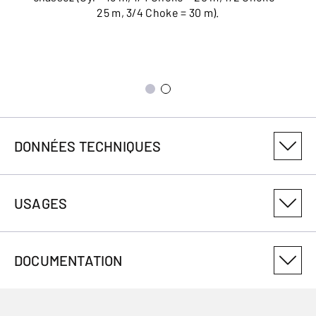
25 m, 3/4 Choke = 30 m).
DONNÉES TECHNIQUES
NUMÉRO DE VARIANTE DU PRODUIT
USAGES
011729305
CALIBRE
DOCUMENTATION
12-89
USAGES
TYPE DE BANDE
Ventilated