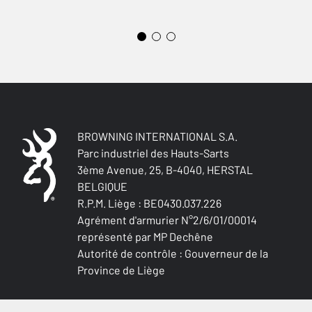
VISÉE INTERMÉDIAIRE
0
BUSC RÉGLABLE
Non
CROSSE (D/G)
BROWNING INTERNATIONAL S.A.
Right handed
Parc industriel des Hauts-Sarts
3ème Avenue, 25, B-4040, HERSTAL
BELGIQUE
TYPE DE CROSSE
Pistol stock
R.P.M. Liège : BE0430.037.226
Agrément d'armurier N°2/6/01/00014
représenté par MP Dechêne
FINITION CROSSE ET GARDE-MAIN
Autorité de contrôle : Gouverneur de la
Oil finish
Province de Liège
MATIÈRE CROSSE ET GARDE-MAIN
Turkish Grade 2