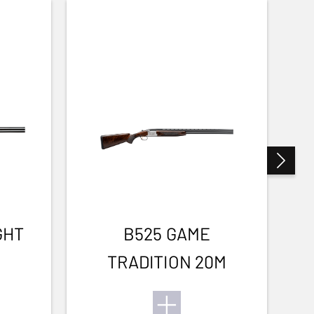
GHT
B525 GAME
TRADITION 20M
T