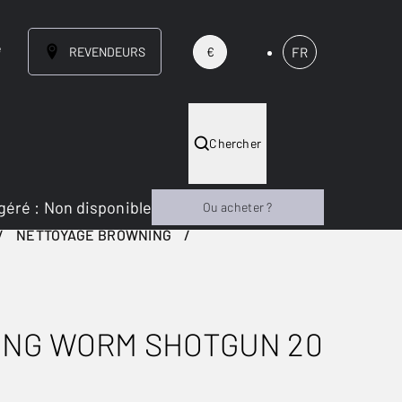
e
REVENDEURS
FR
€
Chercher
géré
:
Non disponible
Ou acheter ?
NETTOYAGE BROWNING
ING WORM SHOTGUN 20