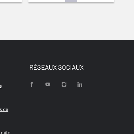
RÉSEAUX SOCIAUX
e
s de
rmité