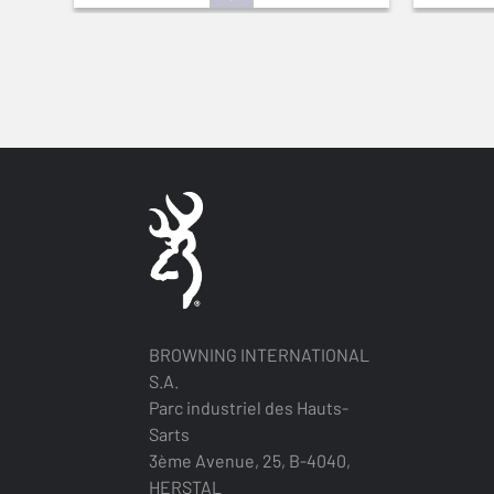
BROWNING INTERNATIONAL
S.A.
Parc industriel des Hauts-
Sarts
3ème Avenue, 25, B-4040,
HERSTAL