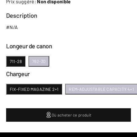
Prix suggéré:
Non disponible
Description
#N/A
Longeur de canon
711-28
762-30
Chargeur
FIX-FIXED MAGAZINE 2+1
REM-ADJUSTABLE CAPACITY 4+1
Où acheter ce produit