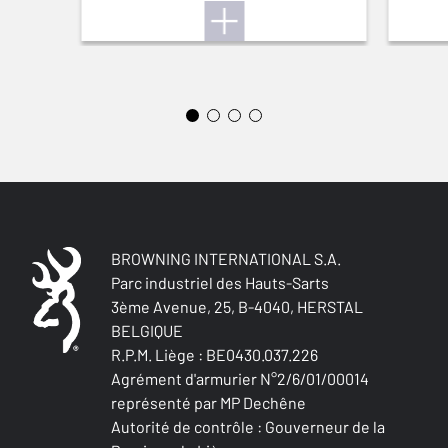
VISÉE AVANT
Fibre optic
BUSC RÉGLABLE
Non
CROSSE (D/G)
Right handed
TYPE DE CROSSE
BROWNING INTERNATIONAL S.A.
Pistol stock
Parc industriel des Hauts-Sarts
3ème Avenue, 25, B-4040, HERSTAL
BELGIQUE
FINITION CROSSE ET GARDE-MAIN
Carbon fiber look
R.P.M. Liège : BE0430.037.226
Agrément d'armurier N°2/6/01/00014
représenté par MP Dechêne
LONGUEUR DE CROSSE
Autorité de contrôle : Gouverneur de la
366