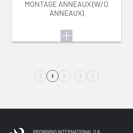
MONTAGE ANNEAUX (W/O
ANNEAUX)
1
2
…
6
BROWNING INTERNATIONAL S.A.