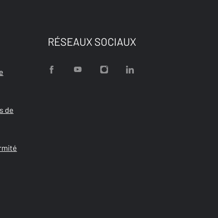
RÉSEAUX SOCIAUX
e
s de
rmité