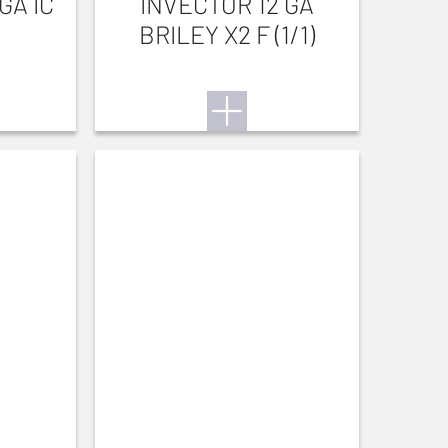
GA IC
INVECTOR 12 GA
BRILEY X2 F (1/1)