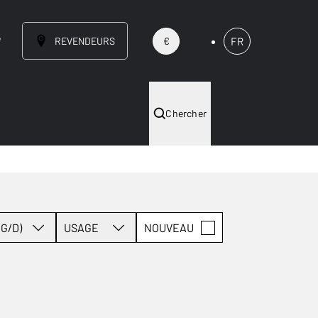
e
REVENDEURS
FR
€
Chercher
G/D)
USAGE
NOUVEAU