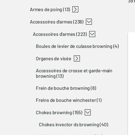
39 
armes de poing
carabines à percussion annulaire
carabines semi-automatiques
carabines à levier
carabines à réarmement linéaire
carabines à verrou
t-bolt
bl 22
bar
blr
x-bolt
a-bolt 3+
maral
(13)
accessoires d'armes
buckmark
(238)
accessoires d'armes
(223)
boules de levier de culasse browning
(4)
organes de visée
accessoires de crosse et garde-main
open sights shotgun
browning
(13)
frein de bouche browning
(8)
freins de bouche winchester
(1)
chokes browning
(155)
chokes invector ds browning
(40)