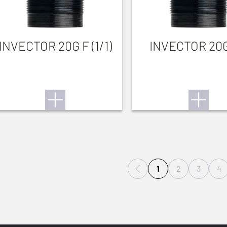
INVECTOR 20G F (1/1)
INVECTOR 20
1
2
3
4