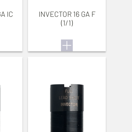
A IC
INVECTOR 16 GA F
(1/1)