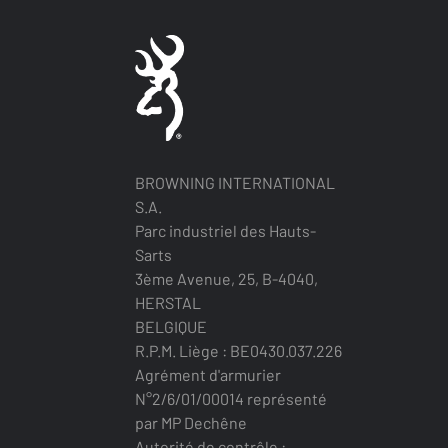
BROWNING INTERNATIONAL
S.A.
Parc industriel des Hauts-
Sarts
3ème Avenue, 25, B-4040,
HERSTAL
BELGIQUE
R.P.M. Liège : BE0430.037.226
Agrément d'armurier
N°2/6/01/00014 représenté
par MP Dechêne
Autorité de contrôle :