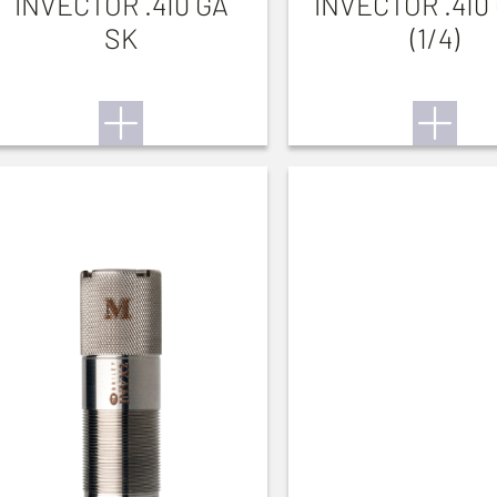
INVECTOR .410 GA
INVECTOR .410 
SK
(1/4)