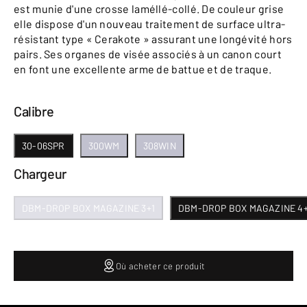
est munie d'une crosse laméllé-collé. De couleur grise
elle dispose d'un nouveau traitement de surface ultra-
résistant type « Cerakote » assurant une longévité hors
pairs. Ses organes de visée associés à un canon court
en font une excellente arme de battue et de traque.
Calibre
30-06SPR
300WM
308WIN
Chargeur
DBM-DROP BOX MAGAZINE 3+1
DBM-DROP BOX MAGAZINE 4+
Où acheter ce produit