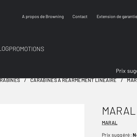
A propos de Browning
Contact
Extension de garanti
LOG
PROMOTIONS
Prix sug
RABINES
CARABINES À RÉARMEMENT LINÉAIRE
MAR
MARAL 
MARAL
Prix suggéré:
N