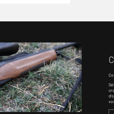
C
Co
Sé
cr
d'
vo