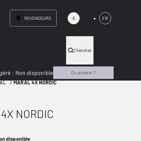
e
REVENDEURS
FR
€
Chercher
géré
:
Non disponible
Ou acheter ?
AL
MARAL 4X NORDIC
4X NORDIC
on disponible