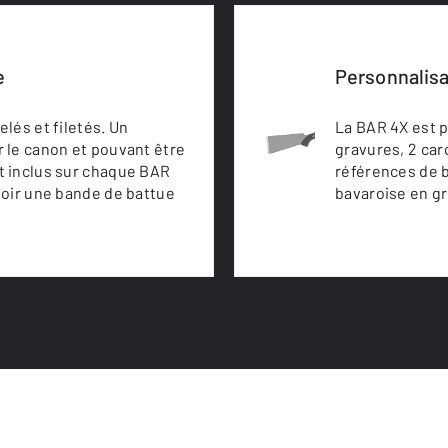
e
Personnalisa
lés et filetés. Un
La BAR 4X est p
 le canon et pouvant être
gravures, 2 car
t inclus sur chaque BAR
références de b
voir une bande de battue
bavaroise en gra