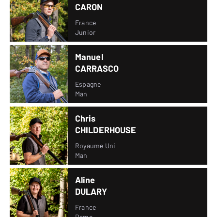
CARON
France
Junior
Manuel
CARRASCO
Espagne
Man
Chris
CHILDERHOUSE
Royaume Uni
Man
Aline
DULARY
France
Dame