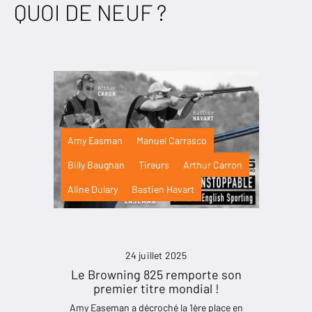
QUOI DE NEUF ?
Amy Easman
Manuel Carrasco
Billy Baughan
Tireurs
Arthur Carron
Aline Dulary
Bastien Havart
24 juillet 2025
Le Browning 825 remporte son
premier titre mondial !
Amy Easeman a décroché la 1ère place en