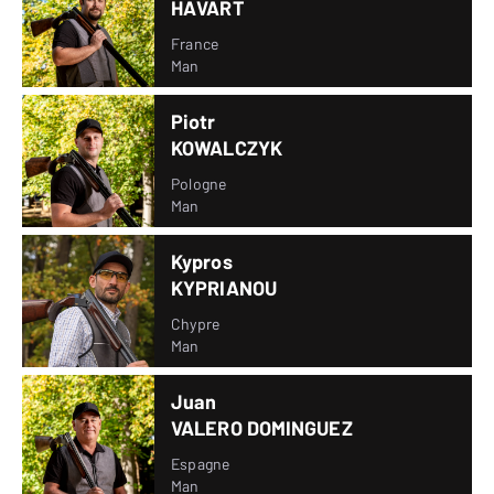
HAVART
France
Man
Piotr
KOWALCZYK
Pologne
Man
Kypros
KYPRIANOU
Chypre
Man
Juan
VALERO DOMINGUEZ
Espagne
Man