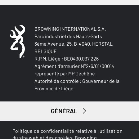
COULEUR DES GRIPS
NA
MATIÈRE CROSSE ET GARDE-MAIN
BROWNING INTERNATIONAL S.A.
Black Composite
Parc industriel des Hauts-Sarts
3ème Avenue, 25, B-4040, HERSTAL
PALM SWELL
BELGIQUE
Oui
R.P.M. Liège : BE0430.037.226
Agrément d'armurier N°2/6/01/00014
PLAQUE DE COUCHE
représenté par MP Dechêne
Inflex I
Autorité de contrôle : Gouverneur de la
Province de Liège
TYPE DE GARDE-MAIN
Wide
GÉNÉRAL
ACCESSOIRES LIVRÉS
Gunlock, short length action screw
SERVICES
Politique de confidentialité relative à l’utilisation
du site web et des cookies. Browning