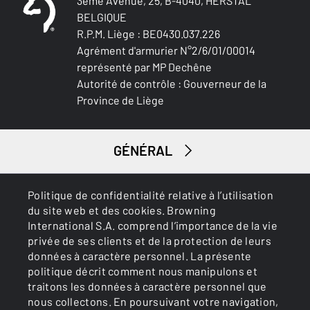
3ème Avenue, 25, B-4040, HERSTAL
EMBALLAGE
BELGIQUE
Cardboard box
R.P.M. Liège : BE0430.037.226
Agrément d'armurier N°2/6/01/00014
MONTAGE
représenté par MP Dechêne
Picatinny rail
Autorité de contrôle : Gouverneur de la
Province de Liège
COULEUR DE CARCASSE
Tungsten
GÉNÉRAL
FINITION DE CARCASSE
Cerakote
SERVICES
Politique de confidentialité relative à l’utilisation
DÉTAIL DE GRAVURE CARCASSE
du site web et des cookies. Browning
na
International S.A. comprend l’importance de la vie
privée de ses clients et de la protection de leurs
données à caractère personnel. La présente
MATIÈRE DE CARCASSE
politique décrit comment nous manipulons et
Steel
traitons les données à caractère personnel que
nous collectons. En poursuivant votre navigation,
CHARGEUR