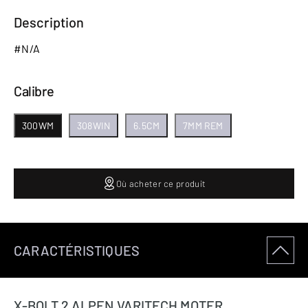
Description
#N/A
Calibre
300WM
308WIN
6.5CM
7MM REM
Où acheter ce produit
CARACTÉRISTIQUES
X-BOLT 2 ALPEN VARITECH MOTER