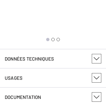
DONNÉES TECHNIQUES
NUMÉRO DE VARIANTE DU PRODUIT
USAGES
036024229
PRODUCTSIZEID
DOCUMENTATION
29