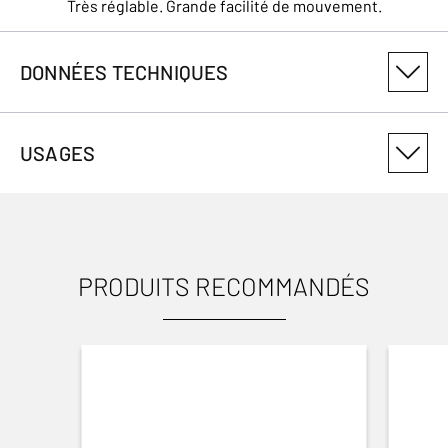
Très réglable. Grande facilité de mouvement.
DONNÉES TECHNIQUES
NUMÉRO DE VARIANTE DU PRODUIT
USAGES
122399925
PRODUITS RECOMMANDÉS
USAGES