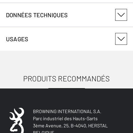
DONNÉES TECHNIQUES
NUMÉRO DE VARIANTE DU PRODUIT
USAGES
1211089802
PRODUITS RECOMMANDÉS
USAGES
BROWNING INTERNATIONAL S.A.
Parc industriel des Hauts-Sarts
3ème Avenue, 25, B-4040, HERSTAL
BELGIQUE