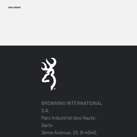
BROWNING INTERNATIONAL
S.A.
Parc industriel des Hauts-
Sarts
3ème Avenue, 25, B-4040,