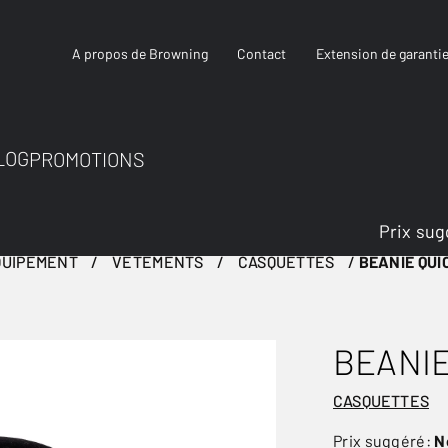
A propos de Browning
Contact
Extension de garanti
LOG
PROMOTIONS
Prix sug
QUIPEMENT
VÊTEMENTS
CASQUETTES
BEANIE QUI
BEANIE
CASQUETTES
Prix suggéré:
N