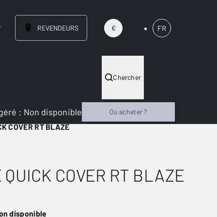
e
REVENDEURS
FR
€
Chercher
géré
:
Non disponible
Ou acheter ?
CK COVER RT BLAZE
 QUICK COVER RT BLAZE
on disponible