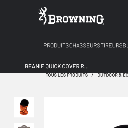
PRODUITS
CHASSEURS
TIREURS
B
BEANIE QUICK COVER RT BLAZE
TOUS LES PRODUITS
OUTDOOR & E