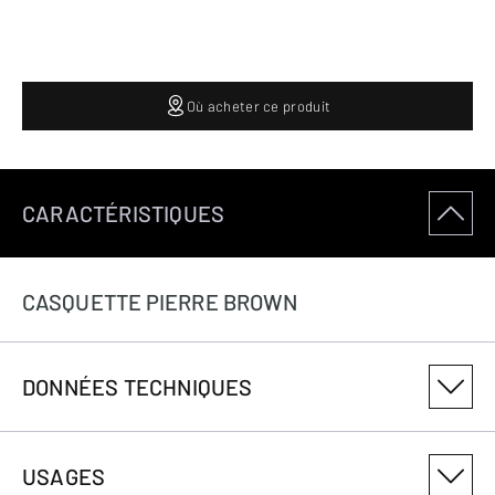
Où acheter ce produit
CARACTÉRISTIQUES
CASQUETTE PIERRE BROWN
DONNÉES TECHNIQUES
NUMÉRO DE VARIANTE DU PRODUIT
USAGES
3082022506