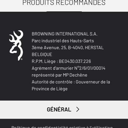
PRODUITS RECOMMANDÉS
USAGES
ANTI-MICROBIEN
Non
BROWNING INTERNATIONAL S.A.
ÉTANCHE EAU
Parc industriel des Hauts-Sarts
Oui
3ème Avenue, 25, B-4040, HERSTAL
BELGIQUE
ÉTANCHE VENT
R.P.M. Liège : BE0430.037.226
Oui
Agrément d'armurier N°2/6/01/00014
représenté par MP Dechêne
ISOLATION THERMIQUE
Autorité de contrôle : Gouverneur de la
Non
Province de Liège
LÉGÈRETÉ
Petit gibier
Oui
GÉNÉRAL
RÉSITANT À L'EAU
SERVICES
Oui
Politique de confidentialité relative à l’utilisation