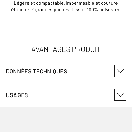
Légère et compactable. Imperméable et couture
étanche. 2 grandes poches. Tissu : 100% polyester.
AVANTAGES PRODUIT
DONNÉES TECHNIQUES
NUMÉRO DE VARIANTE DU PRODUIT
USAGES
3049244001
REMARQUE
Material: 100%Polyester + PU membrane - Insulation: 100%
Polyester - Lining: 100% Polyester - Reinforcements: 90%
Polyester, 10% Elastane