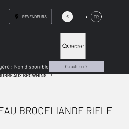
e
REVENDEURS
FR
€
Chercher
géré
:
Non disponible
Ou acheter ?
OURREAUX BROWNING
EAU BROCELIANDE RIFLE