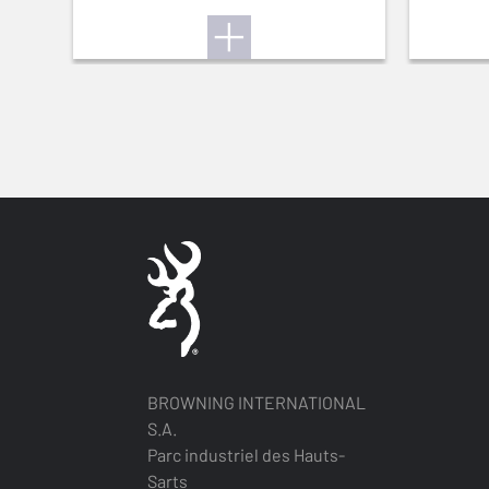
THREADED
GR
BROWNING INTERNATIONAL
S.A.
Parc industriel des Hauts-
Sarts