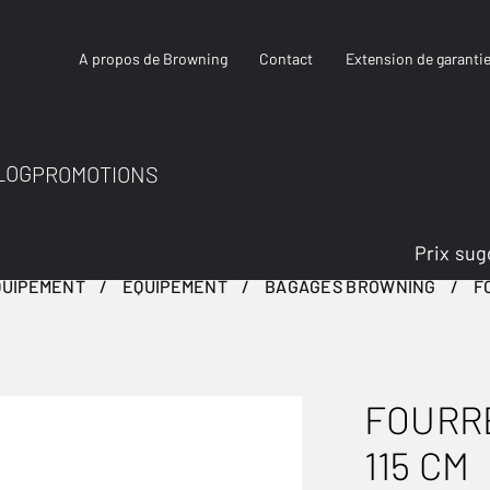
A propos de Browning
Contact
Extension de garanti
LOG
PROMOTIONS
Prix sug
QUIPEMENT
ÉQUIPEMENT
BAGAGES BROWNING
F
FOURR
115 CM