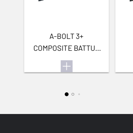
Petit gibier
A-BOLT 3+
COMPOSITE BATTUE
THREADED
G