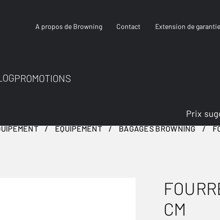
A propos de Browning
Contact
Extension de garanti
LOG
PROMOTIONS
Prix sug
QUIPEMENT
ÉQUIPEMENT
BAGAGES BROWNING
F
FOURRE
CM