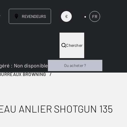
e
REVENDEURS
FR
€
Chercher
géré
:
Non disponible
Ou acheter ?
OURREAUX BROWNING
AU ANLIER SHOTGUN 135