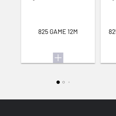
Petit gibier
825 GAME 12M
82